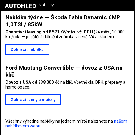
AUTOHLED
Nabídky
Nabídka týdne — Škoda Fabia Dynamic 6MP
1,0TSI / 85kW
Operativní leasing od 8 571 Kč/měs. vč. DPH
(24 měs., 10 000
km/rok) — pojištění, dálniční známka v ceně. Vůz skladem.
Zobrazit nabídku
Ford Mustang Convertible — dovoz z USA na
klíč
Dovoz z USA od 338 000 Kč
na klíč. Včetně cla, DPH, přepravy a
homologace.
Zobrazit ceny a motory
Všechny výhodné nabídky na jednom místě naleznete na
našem
nabídkovém webu
.